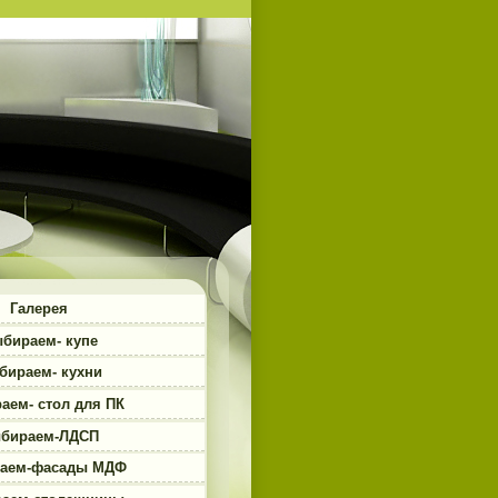
Галерея
бираем- купе
бираем- кухни
аем- стол для ПК
бираем-ЛДСП
аем-фасады МДФ