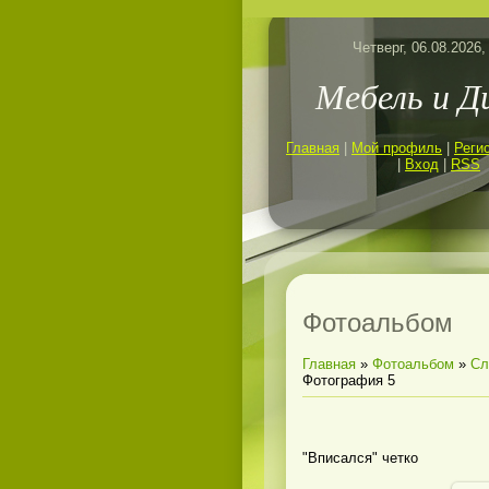
Четверг, 06.08.2026,
Мебель и Д
Главная
|
Мой профиль
|
Реги
|
Вход
|
RSS
Фотоальбом
Главная
»
Фотоальбом
»
Сл
Фотография 5
"Вписался" четко