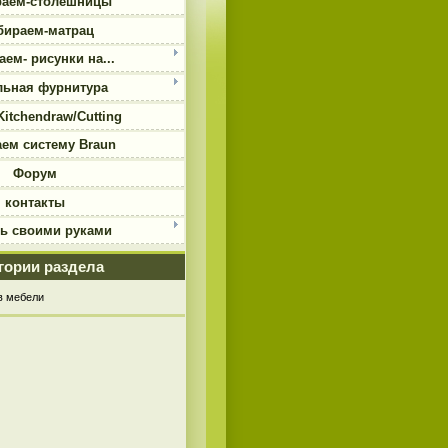
аем-столешницы
ираем-матрац
ем- рисунки на...
льная фурнитура
Kitchendraw/Cutting
ем систему Braun
Форум
контакты
ь своими руками
гории раздела
в мебели