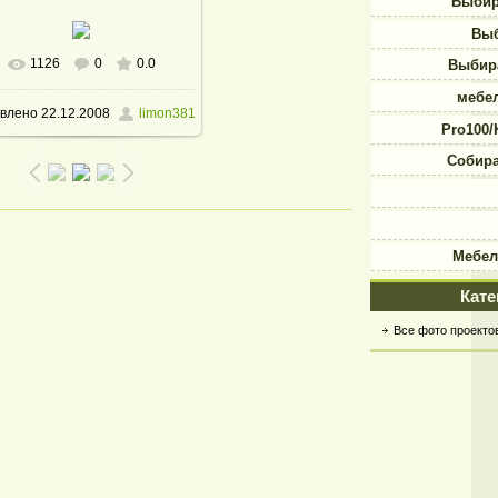
Выбир
Выб
1126
0
0.0
Выбира
В реальном размере
мебе
влено
22.12.2008
limon381
1200x1600
/ 382.3Kb
Pro100/
Собира
Мебел
Кате
Все фото проекто