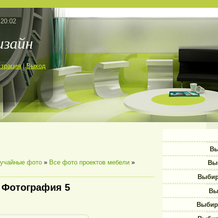
 20:02
изайн
страция
|
Выход
Вы
учайные фото
»
Все фото проектов мебели
»
Вы
Выбир
Фотография 5
Вы
Выбир