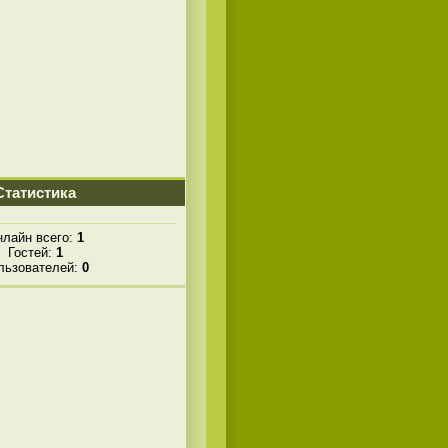
Статистика
лайн всего:
1
Гостей:
1
льзователей:
0