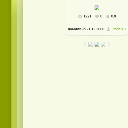
1221
0
0.0
В реальном размере
Добавлено
21.12.2008
limon381
1600x1200
/ 376.2Kb