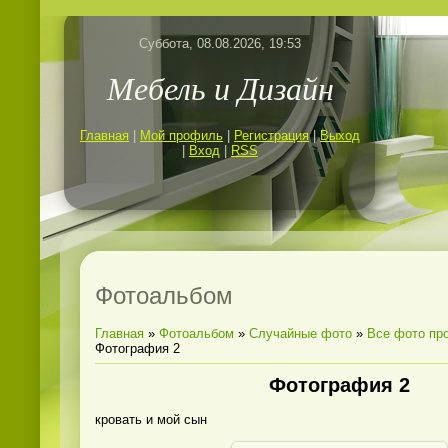
Суббота, 08.08.2026, 19:53
Мебель и Дизайн
Главная
|
Мой профиль
|
Регистрация
|
Выход
|
Вход
|
RSS
Фотоальбом
Главная
»
Фотоальбом
»
Случайные фото
»
Все фото пр
Фотография 2
Фотография 2
кровать и мой сын