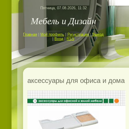
Пятница, 07.08.2026, 11:32
Мебель и Дизайн
Главная
|
Мой профиль
|
Регистрация
|
Выход
|
Вход
|
RSS
аксессуары для офиса и дома